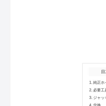
目
純正ホ
必要工
ジャッ
交換