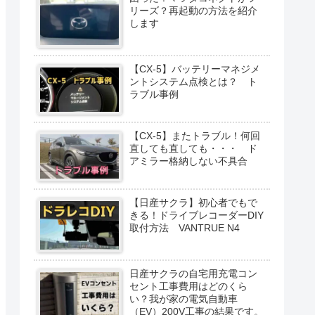
リーズ？再起動の方法を紹介
します
【CX-5】バッテリーマネジメ
ントシステム点検とは？ ト
ラブル事例
【CX-5】またトラブル！何回
直しても直しても・・・ ド
アミラー格納しない不具合
【日産サクラ】初心者でもで
きる！ドライブレコーダーDIY
取付方法 VANTRUE N4
日産サクラの自宅用充電コン
セント工事費用はどのくら
い？我が家の電気自動車
（EV）200V工事の結果です。