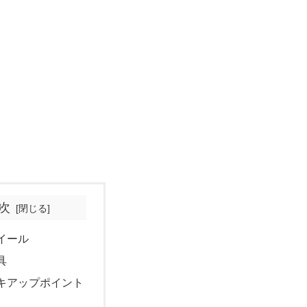
次
イール
具
キアップポイント