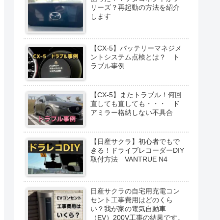
リーズ？再起動の方法を紹介
します
【CX-5】バッテリーマネジメ
ントシステム点検とは？ ト
ラブル事例
【CX-5】またトラブル！何回
直しても直しても・・・ ド
アミラー格納しない不具合
【日産サクラ】初心者でもで
きる！ドライブレコーダーDIY
取付方法 VANTRUE N4
日産サクラの自宅用充電コン
セント工事費用はどのくら
い？我が家の電気自動車
（EV）200V工事の結果です。