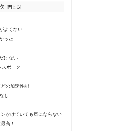
次
がよくない
かった
だけない
本スポーク
ほどの加速性能
動なし
コンかけていても気にならない
は最高！