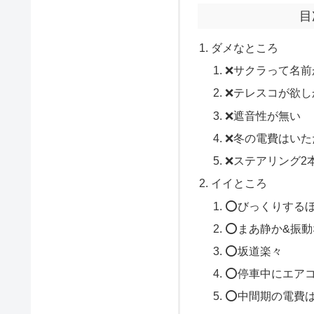
目
ダメなところ
❌サクラって名前
❌テレスコが欲し
❌遮音性が無い
❌冬の電費はいた
❌ステアリング2
イイところ
⭕️びっくりする
⭕️まあ静か&振
⭕️坂道楽々
⭕️停車中にエア
⭕️中間期の電費